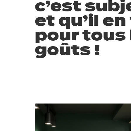
c’est subj
et qu’il en
pour tous 
goûts !