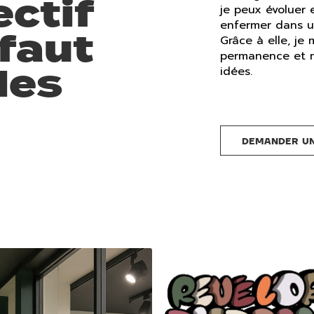
ectif
je peux évoluer 
enfermer dans u
 faut
Grâce à elle, je
permanence et m
les
idées.
DEMANDER UN