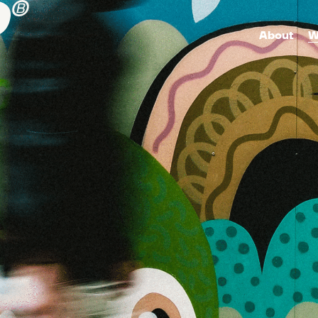
About
W